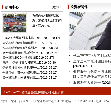
投資者關係
新闻中心
更多>>
為提高公司團隊凝聚
力，加強員工之間的溝
通和交流，公…
ETS2：大馬首列本地化生產…[2019-10-12]
東莞地鐵1號線有新進展！…[2019-09-10]
深圳地鐵6號線首列車到段 …[2019-08-09]
廣州黃埔區有軌電車設計規…[2019-06-28]
廣州國聯2019年拓展訓練[2019-06-27]
喜訊----熱烈祝賀公司榮獲…[2019-05-30]
熱烈慶祝長沙軌道4號綫一…[2019-05-27]
全國首條！鄭州地鐵5號線…[2019-05-20]
廣州國聯助力哈爾濱地鐵1…[2019-04-10]
© 2018-2026 國聯通信控股有限公司 版權所有
地址：香港干諾道西188號香港商業中心3815室 電話：852-2542 2838 傳真：852-2851