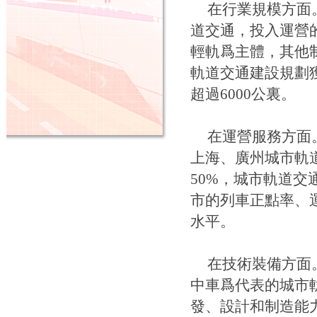
在行業規模方面。
道交通，投入運營的
輕軌爲主體，其他
軌道交通建設規劃
超過6000公裏。
在運營服務方面。
上海、廣州城市軌
50%，城市軌道
市的列車正點率、
水平。
在技術裝備方面
中車爲代表的城市
發、設計和制造能