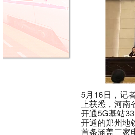
5月16日，
上获悉，河南
开通5G基站3
开通的郑州地
首条涵盖三家